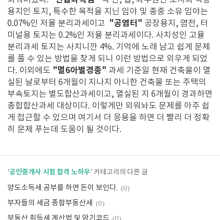
외워버렸다.
즉 전, 답, 과수원인 토지와 목장
용지인 토지, 특수한 목적을 지닌 임야 및 종중 소유 임야는
"공염터"
0.07%인 저율 분리과세이고
공장용지, 염전, 터
미널용 토지는 0.2%인 저율 분리과세이다. 사치성인 고율
분리과세 토지는 사치니깐 4%. 기억에 노래 남고 쉽게 문제
를 풀 수 있는 방법을 찾게 되니 이런 방법으로 외우게 되었
"멸6아별경종"
다. 이외에도
과세 기준일 현재 건축물이 멸
실된 날로부터 6개월이 지나지 아니한 건축물 또는 주택의
부속토지는 별도합산과세이고, 멸실된 지 6개월이 경과하면
종합합산과세 대상이다. 이렇게만 외워놔도 문제를 아주 쉽
게 접근할 수 있으며 여기서 더 응용을 하면 더 빨리 더 정확
히 문제 푸는데 도움이 될 것이다.
공인중개사 시험 합격 노하우
'
' 카테고리의 다른 글
양도소득세 공부를 하면 돈이 보인다.
(0)
부자들의 세금 종합부동산세
(0)
부동산 취득세 계산법 및 암기코드
(0)