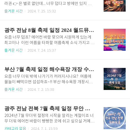
요. 이럴 때 네이버 마이팀 설정 방법만 알아두면, 검색
라권 👉 은 별로 없던데... 너무 덥다고 방에만 있지 마
없이도 한눈에 정보를 확인할 수 있으니 정말 유용해요.
시고 여름을 타파할 축제보러 가볼까요? 참고로 저녁에
즐거운 시간
2024. 7. 25. 15:32
그럼 지금부터 네이버 마이팀 추가하는 방법을 자세하
하는 축제도 있어요~ 정읍 물빛 축제 정읍 물빛 축제(8.
게 알려드릴게요! 네이버 마이팀 바로가기 👉 ✅ 네이
1 ~ 8.4) 정읍 물빛축제는 "여름" "젊음" "락"을 연계한
버 마이팀 추가 방법 (모바일 기준) +경기알림 👉 1..
힙한 젊음의 여름축제로써 하이, 던말릭&김효은, 크라
광주 전남 8월 축제 일정 2024 월드뮤직페스티벌 강진하맥축제
잉넛, 육중완밴드와 함께 할 수 있습니다. 물빛축제 상
세보기👉 물빛축제 상세보기👉 2024 변산비치파
요즘 너무 덥죠? 에어컨 바람 맞으며 시원하게 있는게
티 변산 비치파티(8.2 ~ 8.4)변산 비치파티는 변산해수
최고이나 이런 여름을 타파할 여름축제 소식 가지고 왔
욕장에서 3일간 열리는 파티로 댄서들의 축하공연과 댄
습니다. 전라권 광주 전남 전북 8월 축제일정에 대해서
즐거운 시간
2024. 7. 24. 15:37
스경연대회와 더불어 불꽃놀이까지 즐길수가 있습니
알아볼께요 let's go~ ACC 월드뮤직페스티벌ACC 월
다. 비치파티 유투브 👉 비치파티 상세보기👉 장수 쿨
드뮤직페스티벌(8.30 ~ 9.01) ACC 월드뮤직페스티벌
밸리 페스티벌장수 쿨밸리 페스티벌(8...
은 국립아시아문화전당일원에서 3일간 진행이 되고 김
부산 7월 축제 일정 해수욕장 개장 수제맥주축제 워터밤
창완 밴드부터 다양한 스펙트럼의 무대가 펼쳐질 예정
입니다. 2024년 6.26일부터 7.24일까지만 얼리버드
요즘 너무 더워 밖에 나가기가 꺼려지시나요? 여름에
티켓 구매 가능하고 그 이후에는 일반 티켓을 구매하셔
물놀이 빼먹으면 섭섭하죠~!! 부산 해수욕장 개장시즌
야 합니다. 티켓구매 하러가기👉 월드뮤직 페스티
이 돌아왔습니다~! 해수욕장 개장과 더불어 부산을 즐
즐거운 시간
2024. 7. 2. 15:38
벌에 대한 자세한 내용은 아래 홈페이지에서 확인가능
기는 방법을 알려드릴게요 별바다 부산 나이트 페스타
하시고 티켓도 구매 가능하세요. 월드뮤직 홈페이지
제2회 별바다 부산 나이트 페스타(24.07월 ~ 10월) ✅
👉 티켓구매 하러가기👉 은빛바다 체험행사은빛바..
별바다부산 리버 디너 크루즈🛥️ (24.7 ~ 10) -해운대
광주 전남 전북 7월 축제 일정 무안 연꽃 정남진 장흥 물축제 전주 가맥
리버크루즈 선착장 예약바로가기 👆 ✅별바다부산 나이
트 미션 투어 (24.7.8.10) -용두산 공원, 근현대역사
2024년 7월 무더위 절정의 시작을 알리는 계절이죠 너
관 바로가기 👆 ✅별바다부산 용두산 공원 나이트 팝업
무 더워 에어컨 바람이 빵빵한 곳에 쉬고 싶으실 거예
및 플리마켓 ✅별바다부산 나이트 뮤직 캠크닉 (24.8.9
요 그러나 이런 더운 계절에 절정인 축제들이 있답니
카테고리 없음
2024. 7. 1. 15:59