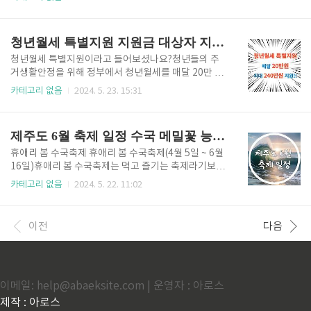
~ 24) - 다대포해변공원 ✅별바다부산 용두산공원
다. 워터락파티~! 물놀이파티~! 맥주파티~! 여러 축제
나이트페스티벌 (24.9.26 ~ 28) - 용두산공원 ✅ 별
들을 알아보고 냉방병 걸리지 말고 더위를 이겨내 보자
바다부..
구요~! 무안 연꽃 축제무안 연꽃 축제(24.07.25 ~ 07.2
청년월세 특별지원 지원금 대상자 지원조건 신청방법 소득 재산요건
8)무안 연꽃 축제는 회산 백련지에서 개최되고 25일부
터 4일간 진행이 됩니다. 물놀이장, 오토캠핑장뿐 아니
청년월세 특별지원이라고 들어보셨나요?청년들의 주
라 동물농장도 운영을 하니 볼거리가 많은 거 같아
거생활안정을 위해 정부에서 청년월세를 매달 20만 원
요 무안 연꽃 축제👆 정남진 장흥 물축제정남진 장흥
씩 최대 1년간 240만 원을 지원하는 정책을 펼쳤어요.
카테고리 없음
2024. 5. 23. 15:31
물축제(24.07.27~ 08.04)전남진 장흥 물축제는 문화
부모님과 별도로 거주하는 무주택청년이 대상이며 만 1
체육관광부 선정 최우수 축제이다. 물싸움과 수상 프로
9~34세인 경우 지원을 받을 수 있다고 하니 해당되면
그램, 워터락 풀파티등 남녀노소 어른 아이 할 거 ..
지원을 받아야겠죠? 정확한 지원자격, 신청방법과 지원
제주도 6월 축제 일정 수국 메밀꽃 능소화보러 나들이 하러가자~!
내용을 알려드리니 해당되시면 꼭 지원금 받아 가세요
~ 청년월세지원 신청👆 청년월세 특별지원이란? 청
휴애리 봄 수국축제 휴애리 봄 수국축제(4월 5일 ~ 6월
년월세 특별지원은 청년들의 주거비 부담을 완화시키
16일)휴애리 봄 수국축제는 먹고 즐기는 축제라기보다
고자 국토교통부에서 진행을 하고 있습니다. 월 20만
는 꽃구경 꽃나들이의 축제이다. 서귀포시 휴애리 자연
카테고리 없음
2024. 5. 22. 11:02
원씩 최대 1년간 240만 원을 지원받을 수 있으며 4월 1
생활공원에서 진행이 되고 온실, 수국정원, 공원곳곳에
2일 ~ 2월 25일까지 신청이 가능하고 보증금 5천만 원
서 수국의 아름다운 향기를 맡으실 수 있고 온실에서는
월세 70만 원 이하의 거주요건도 폐지하여 대상을 확대
여름 수국과 유럽수국까지 구경이 가능하고 각종 포토
이전
다음
했습니다. 지원..
존이 마련되어있어 소중한 추억을 만드실 수 있습니
다. 제주 여행의 필수코스로 자리잡고있는 휴애리 자연
생활공원에서 동물먹이 주기와 전통놀이체험은 상시로
이용가능합니다. 입장료가 있으니 자세한 내용은 하단
이메일: help@abaeksite.com | 운영자 : 아로스
의 홈페이지를 참고하시기 바랍니다. 수국축제 바로
가기👆 웨이뷰 메밀 꽃 축제 웨이뷰 메밀꽃 축제(5월 15
제작 : 아로스