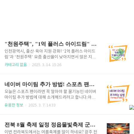
"천원주택", "1억 플러스 아이드림" 아이 낳으면 1억!!
인천광역시, 출산·육아 지원 강화! ‘1억 플러스 아이드
림’과 ‘천원주택’ 요즘 출산율이 낮아지면서 많은 지자
체가 다양한 출산 장려 정책을 내놓고 있는데요. 그중에
카테고리 없음
2025. 3. 14. 15:26
서도 인천광역시는 한층 더 강력한 지원책을 발표했습
니다.인천 출산지원금의 한 정책으로 아이를 키우는 가
정에 최대 1억 원을 지원하는 1억 플러스 아이드림과
네이버 마이팀 추가 방법! 스포츠 팬이라면 꼭 설정하세요!
신혼부부가 하루 1,000원만 내면 거주할 수 있는 ‘천원
주택’ 정책이 대표적입니다.이런 파격적인 정책 덕분인
오늘은 스포츠 팬이라면 꼭 알아야 할 꿀기능인 네이버
지 인천의 출생아 증가율은 8.3%를 기록하며 다른 지
마이팀 추가 방법에 대해 소개해드리려고 합니다.야구,
역보다 높은 상승세를 보이고 있는데요.오늘은 인천시
축구, 농구, 배구 등 내가 좋아하는 팀의 경기 일정과 결
유용한 정보
2025. 3. 7. 14:33
의 출산·육아 지원 정책을 자세히 살펴보고, 신청 방법
과를 빠르게 확인하고 싶다면, 네이버 스포츠에서 제공
까지 알려드리겠습니다! #인천 출산지원금!😊 1억 플
하는 마이팀 기능을 활용해 보세요. 생각보다 간단하게
러스 아이드림 신청 바로가기 👉 1. 인천시 출산·육아
설정할 수 있고, 한 번 등록해 두면 정말 편리하게 이용
전북 8월 축제 일정 정읍물빛축제 군산부안문화유산야행 무주반딧불축제
지원 정책 – 왜..
할 수 있답니다.특히 KBO 리그, K리그, NBA 등 시즌이
진행 중일 때는 매일 경기 결과가 궁금해지기 마련인데
이번 전라북도에서는 여름축제를 많이 하네요? 광주 전